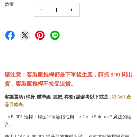
數量
-
+
請注意：客製版推桿都是下單後生產
，
請抓 8-10 周出
貨，客製版推桿不接受退貨。
客製選項 (桿身, 瞄準線, 握把, 桿套) 請參考以下或是
LAB Golf 產
品目錄表
.
L.A.B. DF3 推桿：桿面平衡容錯性與 Lie Angle Balance™ 魔法的結
合。
使用 LAB Golf 的 DF3 提升您的推桿水平。 這款木槌推桿擁有較