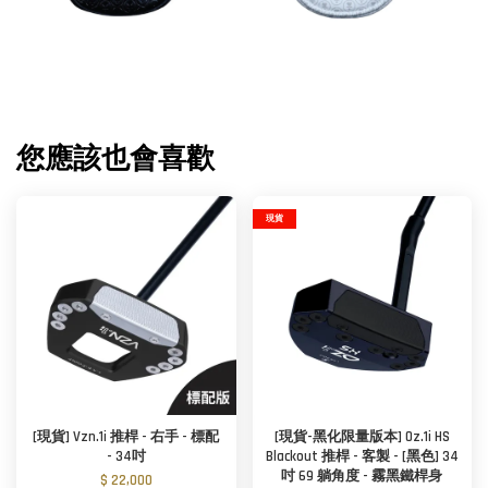
您應該也會喜歡
現貨
[現貨] Vzn.1i 推桿 - 右手 - 標配
[現貨-黑化限量版本] Oz.1i HS
- 34吋
Blackout 推桿 - 客製 - [黑色] 34
吋 69 躺角度 - 霧黑鐵桿身
$ 22,000