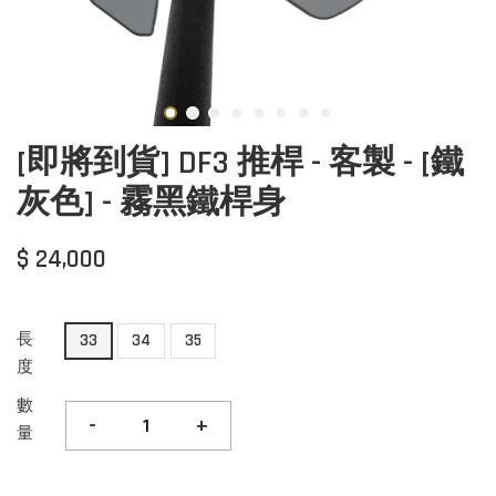
[即將到貨] DF3 推桿 - 客製 - [鐵
灰色] - 霧黑鐵桿身
$ 24,000
長
33
34
35
度
數
-
+
量