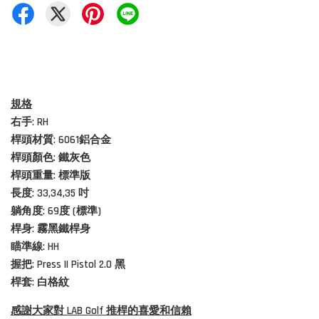
規格
右手: RH
桿頭材質:
6061鋁合金
桿頭顏色: 鐵灰色
桿頭重量: 標準版
長度:
33,34,35 吋
躺角度: 69度 (標準)
桿身: 霧黑鐵桿身
瞄準線: HH
握把: Press II Pistol 2.0 黑
桿套: 白格紋
感謝大家對 LAB Golf 推桿的喜愛和信賴