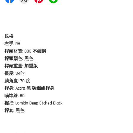
規格
右手: RH
桿頭材質: 303
不鏽鋼
桿頭顏色: 黑色
桿頭重量: 加重版
長度: 34吋
躺角度: 70 度
桿身: Accra
黑
碳纖維桿身
瞄準線: B0
握把: Lamkin Deep Etched Black
桿套: 黑色