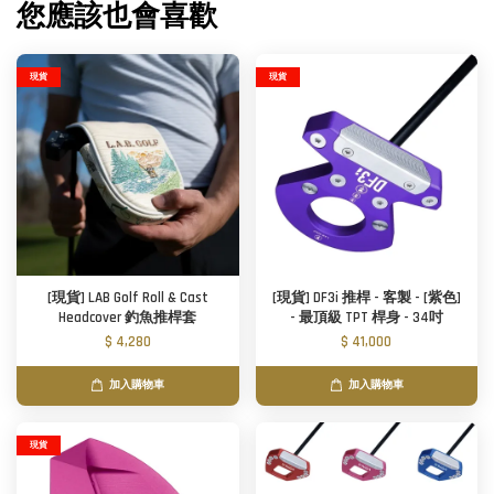
您應該也會喜歡
現貨
現貨
[現貨] LAB Golf Roll & Cast
[現貨] DF3i 推桿 - 客製 - [紫色]
Headcover 釣魚推桿套
- 最頂級 TPT 桿身 - 34吋
$ 4,280
$ 41,000
加入購物車
加入購物車
現貨