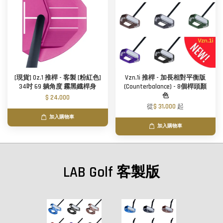
[現貨] Oz.1 推桿 - 客製 [粉紅色]
Vzn.1i 推桿 - 加長相對平衡版
34吋 69 躺角度 霧黑鐡桿身
(Counterbalance) - 8個桿頭顏
色
$ 24,000
從
$ 31,000
起
加入購物車
加入購物車
LAB Golf 客製版