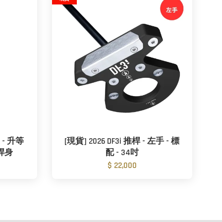
製 - 升等
[現貨] 2026 DF3i 推桿 - 左手 - 標
維桿身
配 - 34吋
$ 22,000