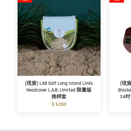
[現貨] LAB Golf Long Island Links
[現貨
Headcover L.A.B. Limited 限量版
Blac
推桿套
34吋
$ 6,280