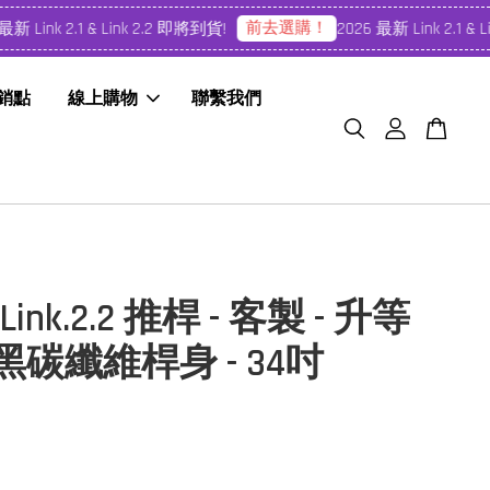
前去選購！
 Link 2.1 & Link 2.2 即將到貨!
2026 最新 Link 2.1 & Li
經銷點
線上購物
聯繫我們
Link.2.2 推桿 - 客製 - 升等
s 黑碳纖維桿身 - 34吋