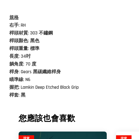
規格
右手: RH
桿頭材質: 303
不鏽鋼
桿頭顏色: 黑色
桿頭重量: 標準
長度: 34吋
躺角度: 70 度
桿身: Gears 黑碳纖維桿身
瞄準線: N6
握把: Lamkin Deep Etched Black Grip
桿套: 黑
您應該也會喜歡
現貨
現貨