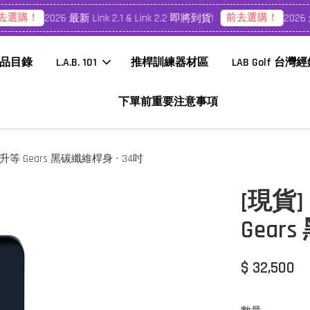
選購！
前去選購！
2026 最新 Link 2.1 & Link 2.2 即將到貨!
2026 最新
品目錄
L.A.B. 101
推桿訓練器材區
LAB Golf 台灣
下單前重要注意事項
製 - 升等 Gears 黑碳纖維桿身 - 34吋
[現貨] 
Gear
$ 32,500