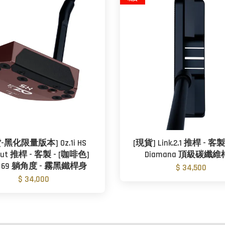
-黑化限量版本] Oz.1i HS
[現貨] Link.2.1 推桿 - 客
kout 推桿 - 客製 - [咖啡色]
Diamana 頂級碳纖
 69 躺角度 - 霧黑鐵桿身
$ 34,500
$ 34,000